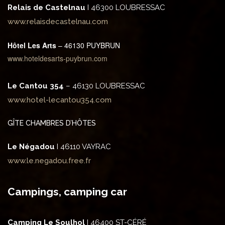
Relais de Castelnau
I 46300 LOUBRESSAC
www.relaisdecastelnau.com
Hôtel Les Arts
– 46130 PUYBRUN
www.hoteldesarts-puybrun.com
Le Cantou 354
– 46130 LOUBRESSAC
www.hotel-lecantou354.com
GÎTE CHAMBRES D’HÔTES
Le Négadou
I 46110 VAYRAC
www.le.negadou.free.fr
Campings, camping car
Camping Le Soulhol
I 46400 ST-CÉRÉ