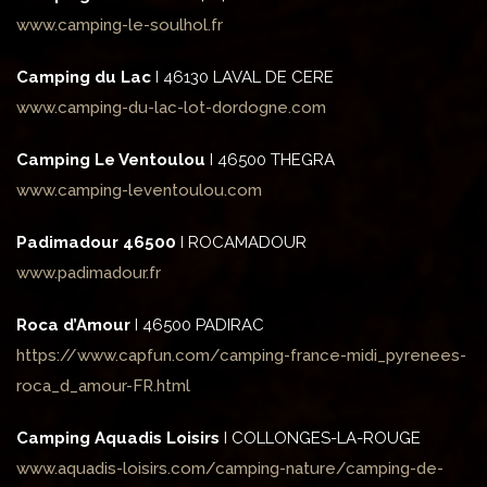
www.camping-le-soulhol.fr
Camping du Lac
I 46130 LAVAL DE CERE
www.camping-du-lac-lot-dordogne.com
Camping Le Ventoulou
I 46500 THEGRA
www.camping-leventoulou.com
Padimadour 46500
I ROCAMADOUR
www.padimadour.fr
Roca d’Amour
I 46500 PADIRAC
https://www.capfun.com/camping-france-midi_pyrenees-
roca_d_amour-FR.html
Camping Aquadis Loisirs
I COLLONGES-LA-ROUGE
www.aquadis-loisirs.com/camping-nature/camping-de-