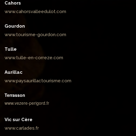
Cahors
www.cahorsvalleedulot.com
Gourdon
www.tourisme-gourdon.com
Tulle
www.tulle-en-correze.com
Aurillac
www.paysaurillactourisme.com
Terrasson
www.vezere-perigord.fr
Vic sur Cère
www.carlades.fr