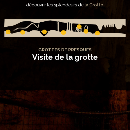
découvrir les splendeurs de
la Grotte
.
GROTTES DE PRESQUES
Visite de la grotte
Salle des draperies
Salle haute
Salle de la grande cuve
Salle de la cascade figée
Salle des merveilles