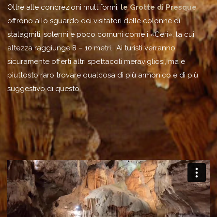
Oltre alle concrezioni multiformi,
le Grotte di Presque
offrono allo sguardo dei visitatori delle colonne di
stalagmiti, solenni e poco comuni come i «Ceri», la cui
altezza raggiunge 8 – 10 metri. Ai turisti verranno
sicuramente offerti altri spettacoli meravigliosi, ma è
piuttosto raro trovare qualcosa di più armonico e di più
suggestivo di questo.